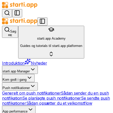
Søg
⌘
K
starti.app Academy
Guides og tutorials til starti.app platformen
Introduktion
Nyheder
starti.app Manager
Kom godt i gang
Push notifikationer
Generelt om push notifikationer
Sådan sender du en push
notifikation
Se planlagte push notifikationer
Se sendte push
notifikationer
Sådan opsætter du et velkomstflow
App performance